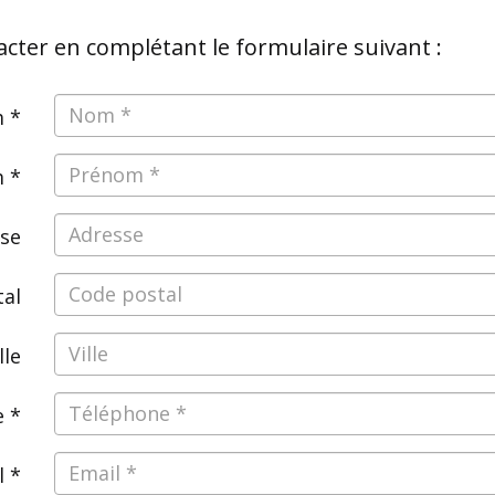
ter en complétant le formulaire suivant :
 *
 *
se
tal
lle
 *
l *