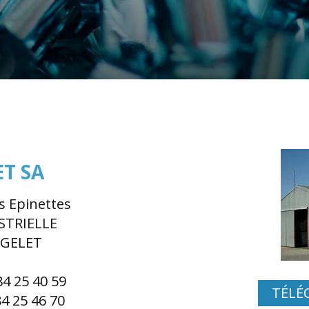
T SA
s Epinettes
STRIELLE
RGELET
 84 25 40 59
TÉLÉ
84 25 46 70