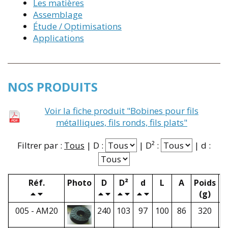
Les matières
Assemblage
Étude / Optimisations
Applications
NOS PRODUITS
Voir la fiche produit "Bobines pour fils
métalliques, fils ronds, fils plats"
Filtrer par :
Tous
| D :
| D² :
| d :
Réf.
Photo
D
D²
d
L
A
Poids
M
(g)
005 - AM20
240
103
97
100
86
320