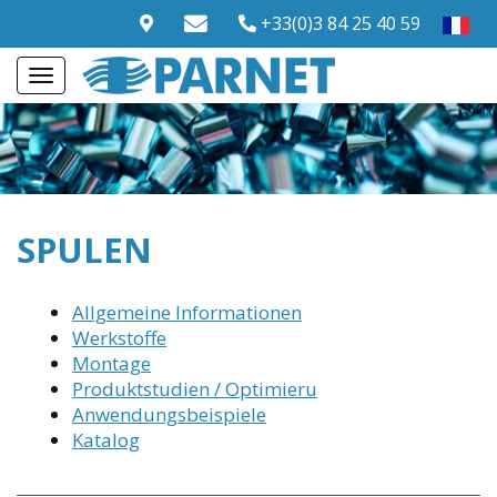
+33(0)3 84 25 40 59
SPULEN
Allgemeine Informationen
Werkstoffe
Montage
Produktstudien / Optimieru
Anwendungsbeispiele
Katalog